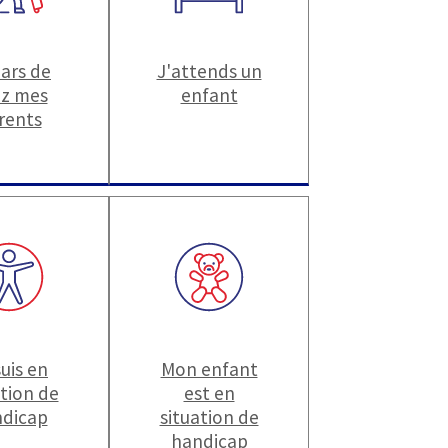
pars de
J'attends un
z mes
enfant
rents
suis en
Mon enfant
ation de
est en
dicap
situation de
handicap