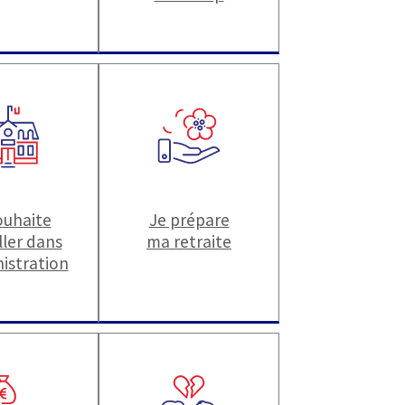
ouhaite
Je prépare
ller dans
ma retraite
nistration