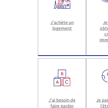
J'achète un
Je
logement
obt
c
imm
J'ai besoin de
Je par
faire garder
l'é