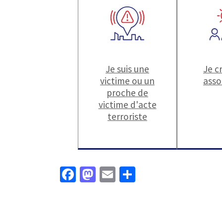
Je suis une
Je c
victime ou un
asso
proche de
victime d'acte
terroriste
Fa
M
E
P
ce
as
m
ar
b
to
ai
ta
o
d
l
ge