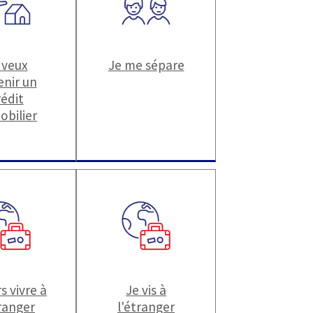
 veux
Je me sépare
enir un
rédit
obilier
s vivre à
Je vis à
tranger
l'étranger