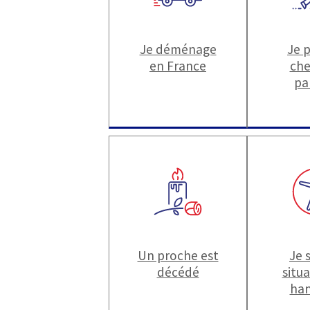
Je déménage
Je 
en France
che
pa
Un proche est
Je 
décédé
situ
han