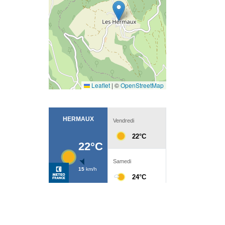
Leaflet
|
©
OpenStreetMap