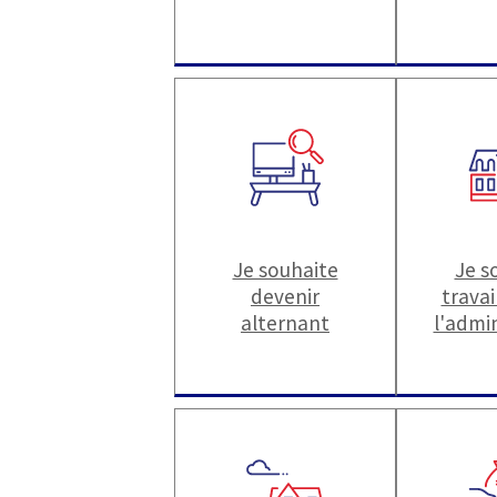
Je souhaite
Je s
devenir
travai
alternant
l'admi