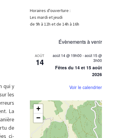
Horaires d'ouverture :
Les mardi et jeudi
de 9h à 12h et de 14h à 16h
Évènements à venir
août 14 @ 19h00
-
août 15 @
AOÛT
14
3h00
Fêtes du 14 et 15 août
2026
n qui y
Voir le calendrier
sur les
rreurs
+
ent. La
−
manière
ertu de
es ci-