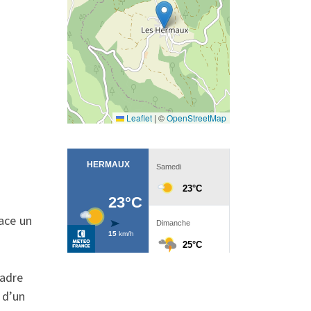
Leaflet
|
©
OpenStreetMap
lace un
cadre
 d’un