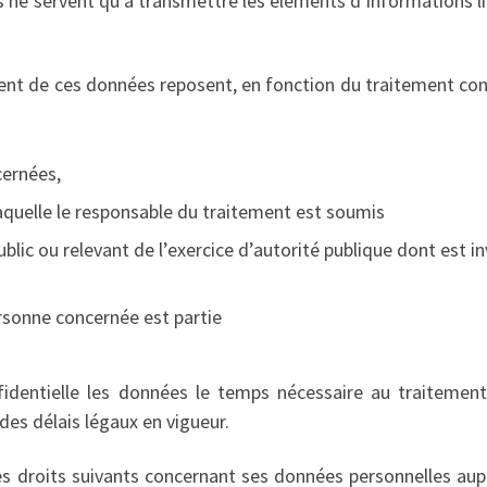
ies ne servent qu’à transmettre les éléments d’informations l
ent de ces données reposent, en fonction du traitement con
ernées,
laquelle le responsable du traitement est soumis
blic ou relevant de l’exercice d’autorité publique dont est in
ersonne concernée est partie
entielle les données le temps nécessaire au traitement
des délais légaux en vigueur.
les droits suivants concernant ses données personnelles aup