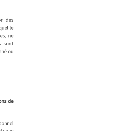
on des
quel le
es, ne
s sont
nné ou
ons de
rsonnel