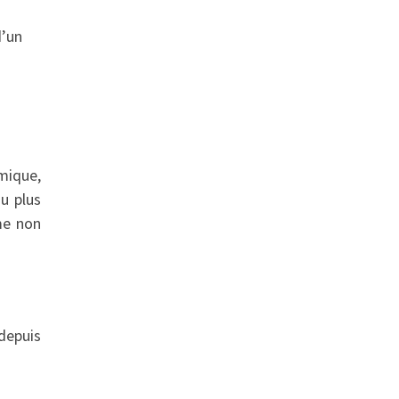
d’un
mique,
u plus
me non
 depuis