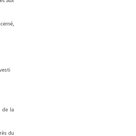
iés aux
cerné,
vesti
 de la
rès du