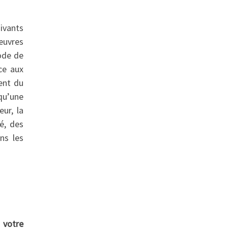
uivants
 œuvres
Code de
ice aux
ent du
squ’une
ur, la
té, des
ns les
 votre