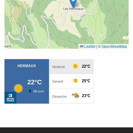
Leaflet
|
©
OpenStreetMap