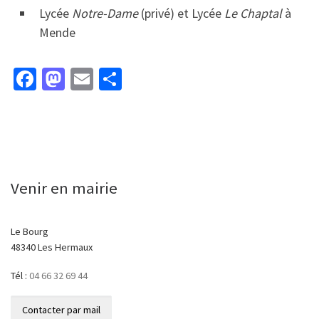
Lycée
Notre-Dame
(privé) et Lycée
Le Chaptal
à
Mende
Fa
M
E
P
ce
as
m
ar
b
to
ai
ta
o
d
l
ge
o
o
r
Venir en mairie
k
n
Le Bourg
48340 Les Hermaux
Tél :
04 66 32 69 44