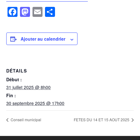
F
M
E
P
a
a
m
ar
c
st
ail
ta
e
o
g
Ajouter au calendrier
b
d
er
o
o
o
n
DÉTAILS
k
Début :
31 juillet 2025 @ 8h00
Fin :
30 septembre 2025 @ 17h00
Conseil municipal
FETES DU 14 ET 15 AOUT 2025