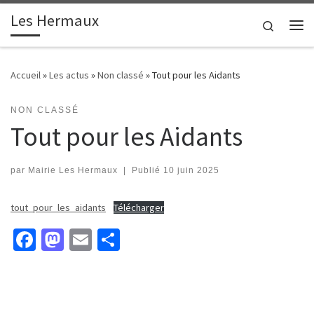
contenu
principal
Les Hermaux
Passer au contenu
Search
Me
Accueil
»
Les actus
»
Non classé
»
Tout pour les Aidants
NON CLASSÉ
Tout pour les Aidants
par
Mairie Les Hermaux
|
Publié
10 juin 2025
tout_pour_les_aidants
Télécharger
Fa
M
E
P
ce
as
m
ar
b
to
ai
ta
o
d
l
ge