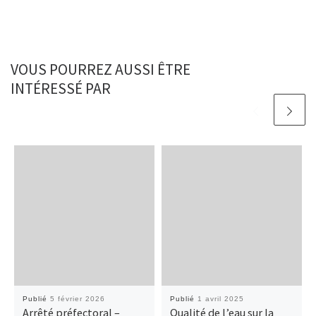
o
o
r
k
n
VOUS POURREZ AUSSI ÊTRE
INTÉRESSÉ PAR
Publié
5 février 2026
Publié
1 avril 2025
Arrêté préfectoral –
Qualité de l’eau sur la