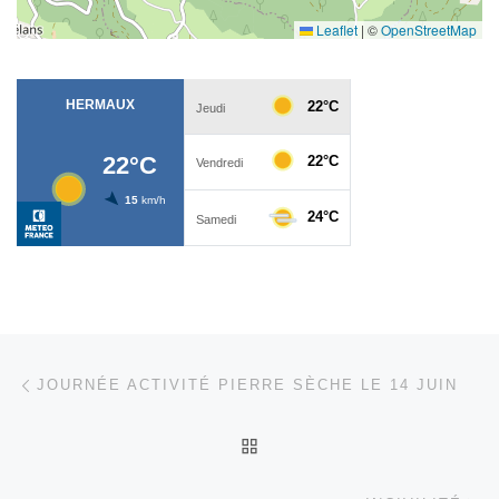
Leaflet
|
©
OpenStreetMap
Parcourir les articles
Article précédent
JOURNÉE ACTIVITÉ PIERRE SÈCHE LE 14 JUIN
RETOUR À LA LISTE DES
Ar