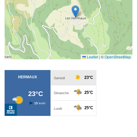
Leaflet
|
©
OpenStreetMap