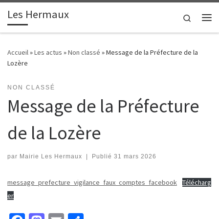
contenu
principal
Les Hermaux
Passer au contenu
Search
Me
Accueil
»
Les actus
»
Non classé
»
Message de la Préfecture de la
Lozère
NON CLASSÉ
Message de la Préfecture
de la Lozère
par
Mairie Les Hermaux
|
Publié
31 mars 2026
message_prefecture_vigilance_faux_comptes_facebook
Télécharg
er